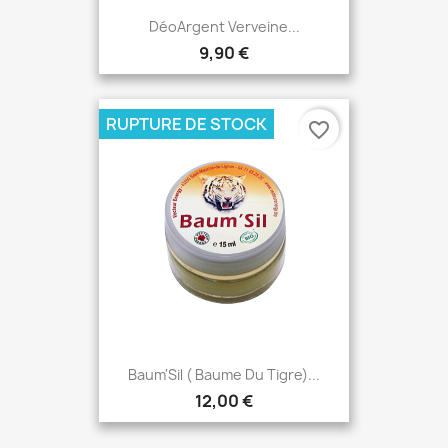
DéoArgent Verveine...
9,90 €
RUPTURE DE STOCK
favorite_border
Baum'Sil ( Baume Du Tigre)...
12,00 €