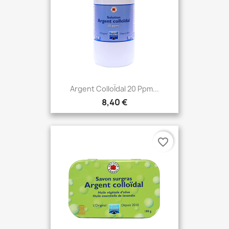
Argent ColloÏdal 20 Ppm...
8,40 €
favorite_border