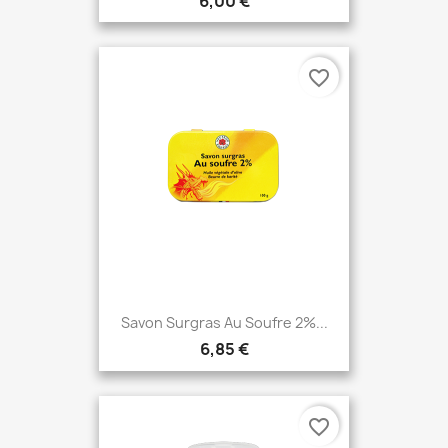
6,00 €
favorite_border
Savon Surgras Au Soufre 2%...
6,85 €
favorite_border