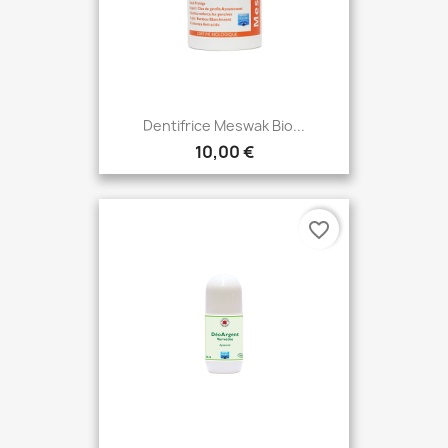
Dentifrice Meswak Bio...
10,00 €
favorite_border