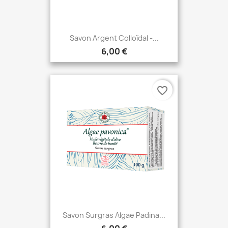
Savon Argent Colloïdal -...
6,00 €
favorite_border
Savon Surgras Algae Padina...