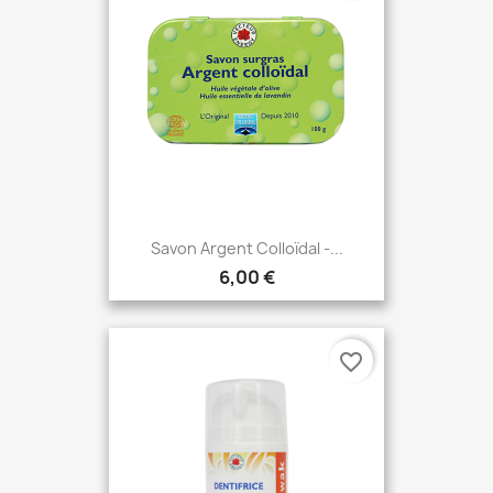
Savon Argent Colloïdal -...
6,00 €
favorite_border