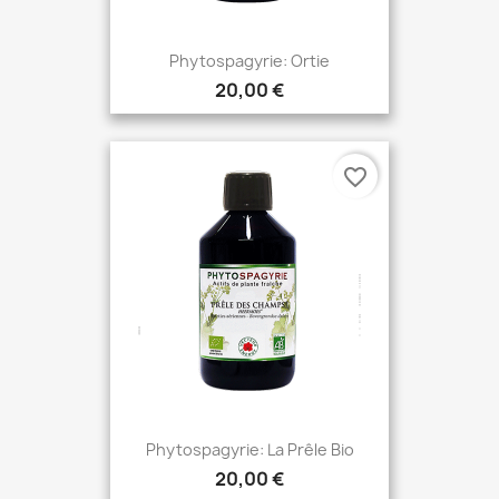
Phytospagyrie: Ortie
20,00 €
favorite_border
Phytospagyrie: La Prêle Bio
20,00 €