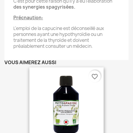
C'est pour cette raison qu'il y a eu l'élaboration
des synergies spagyrisées.
Précnaution:
L'emploi de la capucine est déconseillé aux
personnes ayant une hypothyroïdie ou un
traitement de la thyroïde et doivent
préalablement consulter un médecin.
VOUS AIMEREZ AUSSI
favorite_border