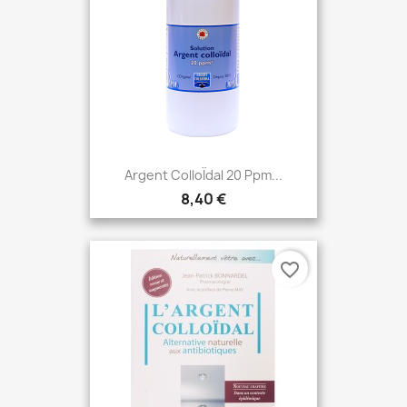
Argent ColloÏdal 20 Ppm...
8,40 €
favorite_border