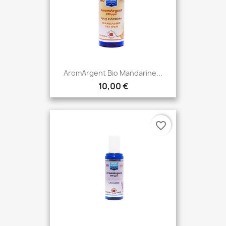
AromArgent Bio Mandarine...
10,00 €
favorite_border