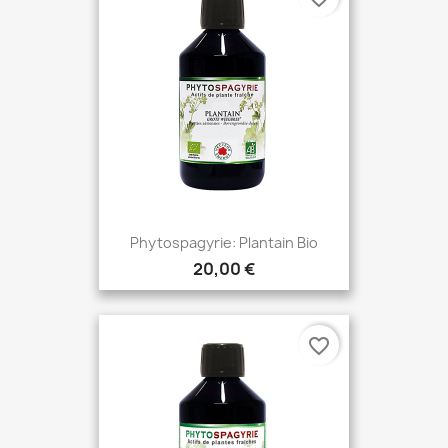
Phytospagyrie: Plantain Bio
20,00 €
favorite_border