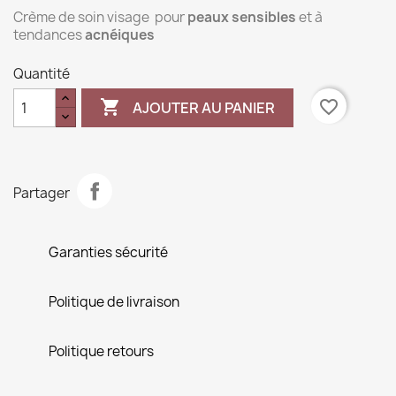
Crème de soin visage pour
peaux sensibles
et à
tendances
acnéiques
Quantité

favorite_border
AJOUTER AU PANIER
Partager
Garanties sécurité
Politique de livraison
Politique retours