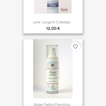
Livre: L'argent Colloïdal:...
12,00 €
favorite_border
Algae Padina Pavonica...