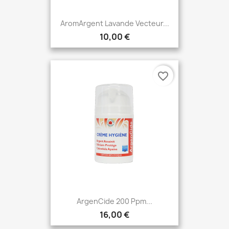
AromArgent Lavande Vecteur...
10,00 €
favorite_border
ArgenCide 200 Ppm...
16,00 €